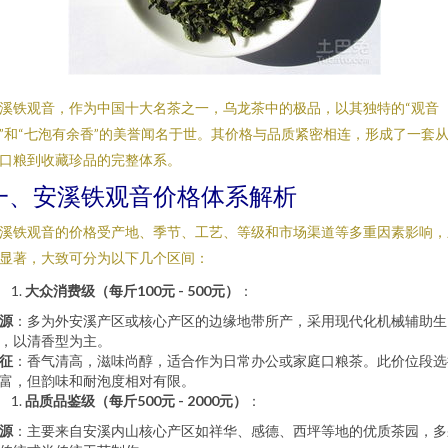
溪铁观音，作为中国十大名茶之一，乌龙茶中的极品，以其独特的“观音
”和“七泡有余香”的美誉闻名于世。其价格与品质紧密相连，形成了一套
口粮到收藏珍品的完整体系。
一、安溪铁观音价格体系解析
溪铁观音的价格受产地、季节、工艺、等级和市场渠道等多重因素影响，
显著，大致可分为以下几个区间：
大众消费级（每斤100元 - 500元）
：
源
：多为外安溪产区或核心产区的边缘地带所产，采用现代化机械辅助生
，以清香型为主。
征
：香气清高，滋味尚醇，适合作为日常办公或家庭口粮茶。此价位段选
富，但韵味和耐泡度相对有限。
品质品鉴级（每斤500元 - 2000元）
：
源
：主要来自安溪内山核心产区如祥华、感德、西坪等地的优质茶园，多