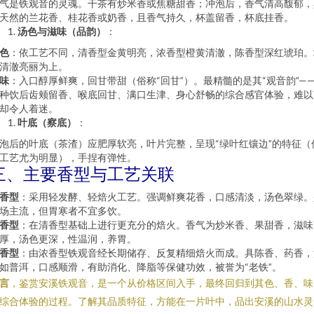
气是铁观音的灵魂。干茶有炒米香或焦糖甜香；冲泡后，香气清高馥郁，
天然的兰花香、桂花香或奶香，且香气持久，杯盖留香，杯底挂香。
汤色与滋味（品韵）
：
色
：依工艺不同，清香型金黄明亮，浓香型橙黄清澈，陈香型深红琥珀。
清澈亮丽为上。
味
：入口醇厚鲜爽，回甘带甜（俗称“回甘”）。最精髓的是其“观音韵”—
种饮后齿颊留香、喉底回甘、满口生津、身心舒畅的综合感官体验，难以
却令人着迷。
叶底（察底）
：
泡后的叶底（茶渣）应肥厚软亮，叶片完整，呈现“绿叶红镶边”的特征（
工艺尤为明显），手捏有弹性。
三、主要香型与工艺关联
香型
：采用轻发酵、轻焙火工艺。强调鲜爽花香，口感清淡，汤色翠绿。
场主流，但胃寒者不宜多饮。
香型
：在清香型基础上进行更充分的焙火。香气为炒米香、果甜香，滋味
厚，汤色更深，性温润，养胃。
香型
：由浓香型铁观音经长期储存、反复精细焙火而成。具陈香、药香，
如普洱，口感顺滑，有助消化、降脂等保健功效，被誉为“老铁”。
言
，鉴赏安溪铁观音，是一个从价格区间入手，最终回归到其色、香、味
综合体验的过程。了解其品质特征，方能在一片叶中，品出安溪的山水灵