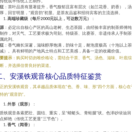
传统或半传统工艺制作。
征
：茶叶品质有显著提升，香气馥郁且富有层次（如兰花香、奶香），汤
厚，回甘明显，“观音韵”初显。是茶友品鉴和招待宾客的主流选择。
高端珍藏级（每斤2000元以上，可达数万元）
：
源
：必定出自核心产区的高山老树、生态茶园，由经验丰富的制茶师傅纯
制作，对天气、工艺要求极为苛刻。特级茶、比赛茶、非遗传承人手制茶
属此列。
征
：香气幽长深邃，滋味醇厚饱满，韵味十足，耐泡度极高（十泡以上茶
减）。具有鲜明的产地风土特点和工艺美感，具备一定的收藏价值。
要提示
：购买时切勿唯价格论，需结合干茶、香气、汤色、滋味、叶底综
断，并选择信誉良好的渠道。
二、安溪铁观音核心品质特征鉴赏
正的安溪铁观音，其卓越品质体现在“色、香、味、形”四个方面，核心在
特的“观音韵”。
外形（观形）
：
质铁观音条索肥壮、圆结、重实，呈“蜻蜓头、青蛙腿”状。色泽砂绿油润
点鲜艳（传统工艺更显“三节色”）。
香气（闻香）
：