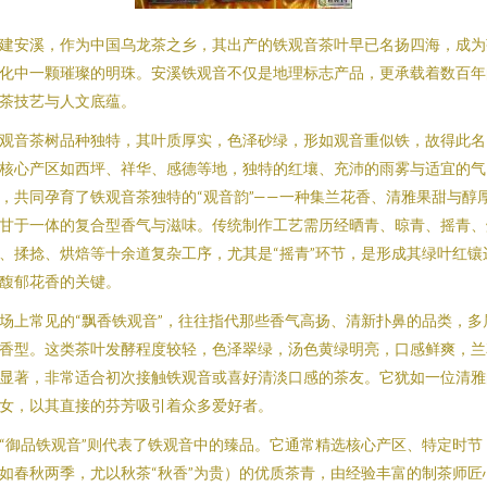
建安溪，作为中国乌龙茶之乡，其出产的铁观音茶叶早已名扬四海，成为
化中一颗璀璨的明珠。安溪铁观音不仅是地理标志产品，更承载着数百年
茶技艺与人文底蕴。
观音茶树品种独特，其叶质厚实，色泽砂绿，形如观音重似铁，故得此名
核心产区如西坪、祥华、感德等地，独特的红壤、充沛的雨雾与适宜的气
，共同孕育了铁观音茶独特的“观音韵”——一种集兰花香、清雅果甜与醇
甘于一体的复合型香气与滋味。传统制作工艺需历经晒青、晾青、摇青、
、揉捻、烘焙等十余道复杂工序，尤其是“摇青”环节，是形成其绿叶红镶
馥郁花香的关键。
场上常见的“飘香铁观音”，往往指代那些香气高扬、清新扑鼻的品类，多
香型。这类茶叶发酵程度较轻，色泽翠绿，汤色黄绿明亮，口感鲜爽，兰
显著，非常适合初次接触铁观音或喜好清淡口感的茶友。它犹如一位清雅
女，以其直接的芬芳吸引着众多爱好者。
“御品铁观音”则代表了铁观音中的臻品。它通常精选核心产区、特定时节
如春秋两季，尤以秋茶“秋香”为贵）的优质茶青，由经验丰富的制茶师匠