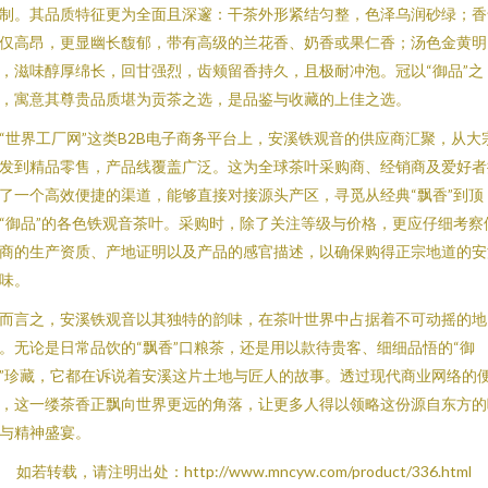
制。其品质特征更为全面且深邃：干茶外形紧结匀整，色泽乌润砂绿；香
仅高昂，更显幽长馥郁，带有高级的兰花香、奶香或果仁香；汤色金黄明
，滋味醇厚绵长，回甘强烈，齿颊留香持久，且极耐冲泡。冠以“御品”之
，寓意其尊贵品质堪为贡茶之选，是品鉴与收藏的上佳之选。
“世界工厂网”这类B2B电子商务平台上，安溪铁观音的供应商汇聚，从大
发到精品零售，产品线覆盖广泛。这为全球茶叶采购商、经销商及爱好者
了一个高效便捷的渠道，能够直接对接源头产区，寻觅从经典“飘香”到顶
“御品”的各色铁观音茶叶。采购时，除了关注等级与价格，更应仔细考察
商的生产资质、产地证明以及产品的感官描述，以确保购得正宗地道的安
味。
而言之，安溪铁观音以其独特的韵味，在茶叶世界中占据着不可动摇的地
。无论是日常品饮的“飘香”口粮茶，还是用以款待贵客、细细品悟的“御
”珍藏，它都在诉说着安溪这片土地与匠人的故事。透过现代商业网络的
，这一缕茶香正飘向世界更远的角落，让更多人得以领略这份源自东方的
与精神盛宴。
如若转载，请注明出处：http://www.mncyw.com/product/336.html