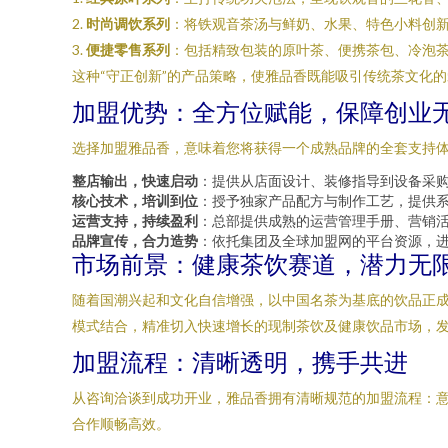
2.
时尚调饮系列
：将铁观音茶汤与鲜奶、水果、特色小料创
3.
便捷零售系列
：包括精致包装的原叶茶、便携茶包、冷泡
这种“守正创新”的产品策略，使雅品香既能吸引传统茶文化
加盟优势：全方位赋能，保障创业
选择加盟雅品香，意味着您将获得一个成熟品牌的全套支持
整店输出，快速启动
：提供从店面设计、装修指导到设备采
核心技术，培训到位
：授予独家产品配方与制作工艺，提供
运营支持，持续盈利
：总部提供成熟的运营管理手册、营销
品牌宣传，合力造势
：依托集团及全球加盟网的平台资源，
市场前景：健康茶饮赛道，潜力无
随着国潮兴起和文化自信增强，以中国名茶为基底的饮品正成
模式结合，精准切入快速增长的现制茶饮及健康饮品市场，
加盟流程：清晰透明，携手共进
从咨询洽谈到成功开业，雅品香拥有清晰规范的加盟流程：
合作顺畅高效。