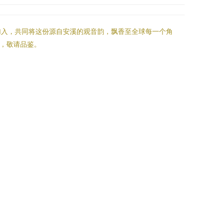
加入，共同将这份源自安溪的观音韵，飘香至全球每一个角
待，敬请品鉴。