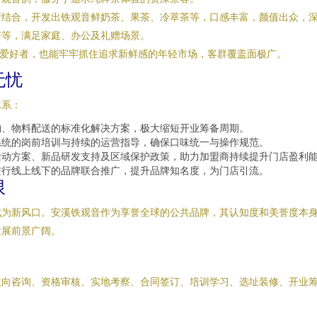
新结合，开发出铁观音鲜奶茶、果茶、冷萃茶等，口感丰富，颜值出众，
茶等，满足家庭、办公及礼赠场景。
的爱好者，也能牢牢抓住追求新鲜感的年轻市场，客群覆盖面极广。
无忧
体系：
购、物料配送的标准化解决方案，极大缩短开业筹备周期。
系统的岗前培训与持续的运营指导，确保口味统一与操作规范。
活动方案、新品研发支持及区域保护政策，助力加盟商持续提升门店盈利
进行线上线下的品牌联合推广，提升品牌知名度，为门店引流。
限
为新风口。安溪铁观音作为享誉全球的公共品牌，其认知度和美誉度本身
发展前景广阔。
意向咨询、资格审核、实地考察、合同签订、培训学习、选址装修、开业